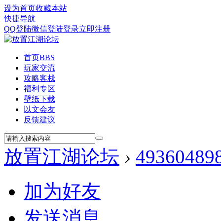
设为首页
收藏本站
快捷导航
QQ登陆
微信登陆
登录
立即注册
首页
BBS
玩家交流
攻略客栈
福利专区
壁纸下载
以文会友
反馈建议
放置江湖论坛
›
49360489
加为好友
发送消息