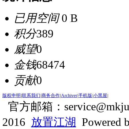
已用空间
0 B
积分
389
威望
0
金钱
68474
贡献
0
版权申明
|
联系我们
|
商务合作
|
Archiver
|
手机版
|
小黑屋
|
官方邮箱：service@mkjum
2016
放置江湖
Powered 