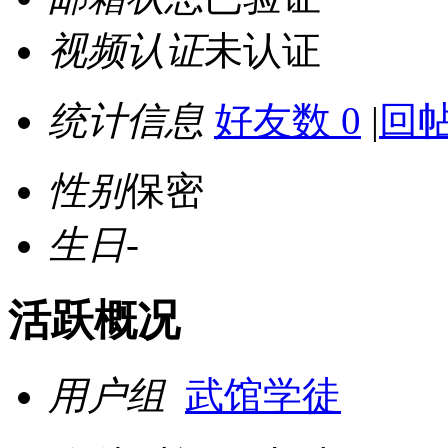
视频认证
未认证
统计信息
好友数 0
|
回帖
性别
保密
生日
-
活跃概况
用户组
武馆学徒