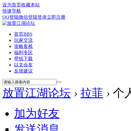
设为首页
收藏本站
快捷导航
QQ登陆
微信登陆
登录
立即注册
首页
BBS
玩家交流
攻略客栈
福利专区
壁纸下载
以文会友
反馈建议
放置江湖论坛
›
拉菲
›
个
加为好友
发送消息