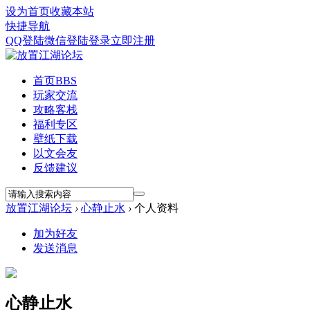
设为首页
收藏本站
快捷导航
QQ登陆
微信登陆
登录
立即注册
首页
BBS
玩家交流
攻略客栈
福利专区
壁纸下载
以文会友
反馈建议
放置江湖论坛
›
心静止水
›
个人资料
加为好友
发送消息
心静止水