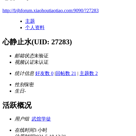
http://fzjhforum.xiaohoutiaotiao.com:9090/?27283
主题
个人资料
心静止水
(UID: 27283)
邮箱状态
未验证
视频认证
未认证
统计信息
好友数 0
|
回帖数 21
|
主题数 2
性别
保密
生日
-
活跃概况
用户组
武馆学徒
在线时间
3 小时