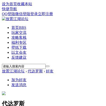
设为首页
收藏本站
快捷导航
QQ登陆
微信登陆
登录
立即注册
首页
BBS
玩家交流
攻略客栈
福利专区
壁纸下载
以文会友
反馈建议
放置江湖论坛
›
代达罗斯
›
好友
加为好友
发送消息
代达罗斯