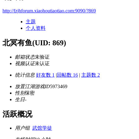
http://fzjhforum.xiaohoutiaotiao.com:9090/?869
主题
个人资料
北冥有鱼
(UID: 869)
邮箱状态
未验证
视频认证
未认证
统计信息
好友数 1
|
回帖数 16
|
主题数 2
放置江湖游戏ID
5973469
性别
保密
生日
-
活跃概况
用户组
武馆学徒