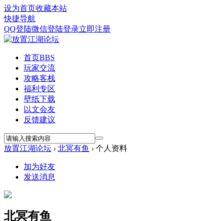
设为首页
收藏本站
快捷导航
QQ登陆
微信登陆
登录
立即注册
首页
BBS
玩家交流
攻略客栈
福利专区
壁纸下载
以文会友
反馈建议
放置江湖论坛
›
北冥有鱼
›
个人资料
加为好友
发送消息
北冥有鱼