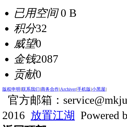
已用空间
0 B
积分
32
威望
0
金钱
2087
贡献
0
版权申明
|
联系我们
|
商务合作
|
Archiver
|
手机版
|
小黑屋
|
官方邮箱：service@mkjum
2016
放置江湖
Powered 