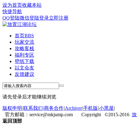
设为首页
收藏本站
快捷导航
QQ登陆
微信登陆
登录
立即注册
首页
BBS
玩家交流
攻略客栈
福利专区
壁纸下载
以文会友
反馈建议
请先登录后才能继续浏览
版权申明
|
联系我们
|
商务合作
|
Archiver
|
手机版
|
小黑屋
|
官方邮箱：service@mkjump.com Copyright ©2015-2016
放
返回顶部