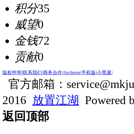
积分
35
威望
0
金钱
72
贡献
0
版权申明
|
联系我们
|
商务合作
|
Archiver
|
手机版
|
小黑屋
|
官方邮箱：service@mkjum
2016
放置江湖
Powered 
返回顶部