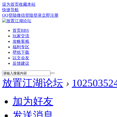
设为首页
收藏本站
快捷导航
QQ登陆
微信登陆
登录
立即注册
首页
BBS
玩家交流
攻略客栈
福利专区
壁纸下载
以文会友
反馈建议
放置江湖论坛
›
10250352
加为好友
发送消息