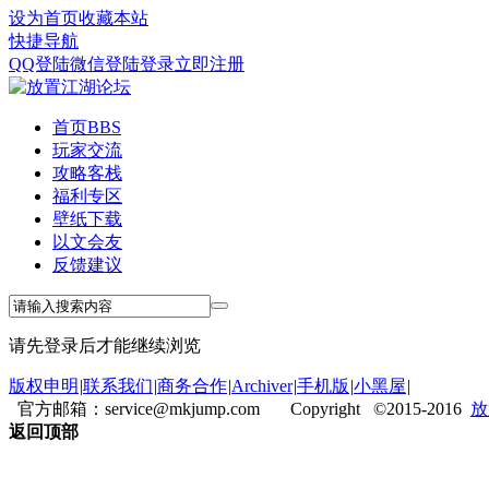
设为首页
收藏本站
快捷导航
QQ登陆
微信登陆
登录
立即注册
首页
BBS
玩家交流
攻略客栈
福利专区
壁纸下载
以文会友
反馈建议
请先登录后才能继续浏览
版权申明
|
联系我们
|
商务合作
|
Archiver
|
手机版
|
小黑屋
|
官方邮箱：service@mkjump.com Copyright ©2015-2016
放
返回顶部