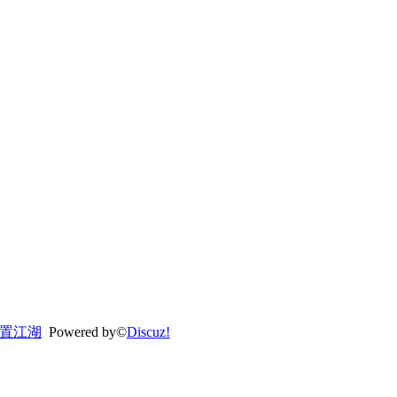
置江湖
Powered by©
Discuz!