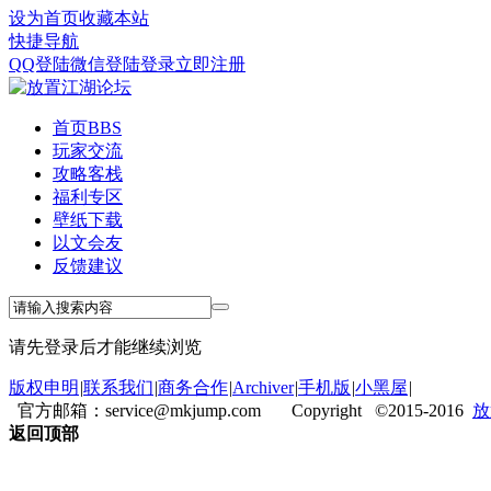
设为首页
收藏本站
快捷导航
QQ登陆
微信登陆
登录
立即注册
首页
BBS
玩家交流
攻略客栈
福利专区
壁纸下载
以文会友
反馈建议
请先登录后才能继续浏览
版权申明
|
联系我们
|
商务合作
|
Archiver
|
手机版
|
小黑屋
|
官方邮箱：service@mkjump.com Copyright ©2015-2016
放
返回顶部