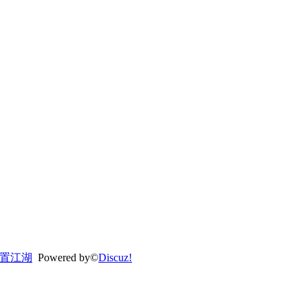
置江湖
Powered by©
Discuz!