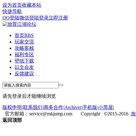
设为首页
收藏本站
快捷导航
QQ登陆
微信登陆
登录
立即注册
首页
BBS
玩家交流
攻略客栈
福利专区
壁纸下载
以文会友
反馈建议
请先登录后才能继续浏览
版权申明
|
联系我们
|
商务合作
|
Archiver
|
手机版
|
小黑屋
|
官方邮箱：service@mkjump.com Copyright ©2015-2016
放
返回顶部