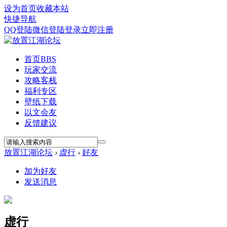
设为首页
收藏本站
快捷导航
QQ登陆
微信登陆
登录
立即注册
首页
BBS
玩家交流
攻略客栈
福利专区
壁纸下载
以文会友
反馈建议
放置江湖论坛
›
虚行
›
好友
加为好友
发送消息
虚行