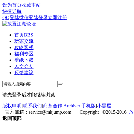
设为首页
收藏本站
快捷导航
QQ登陆
微信登陆
登录
立即注册
首页
BBS
玩家交流
攻略客栈
福利专区
壁纸下载
以文会友
反馈建议
请先登录后才能继续浏览
版权申明
|
联系我们
|
商务合作
|
Archiver
|
手机版
|
小黑屋
|
官方邮箱：service@mkjump.com Copyright ©2015-2016
放
返回顶部