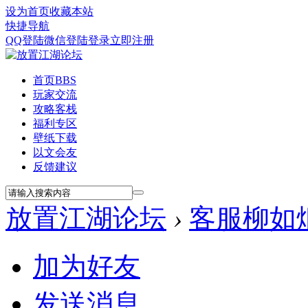
设为首页
收藏本站
快捷导航
QQ登陆
微信登陆
登录
立即注册
首页
BBS
玩家交流
攻略客栈
福利专区
壁纸下载
以文会友
反馈建议
放置江湖论坛
›
客服柳如
加为好友
发送消息