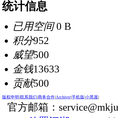
统计信息
已用空间
0 B
积分
952
威望
500
金钱
13633
贡献
500
版权申明
|
联系我们
|
商务合作
|
Archiver
|
手机版
|
小黑屋
|
官方邮箱：service@mkjum