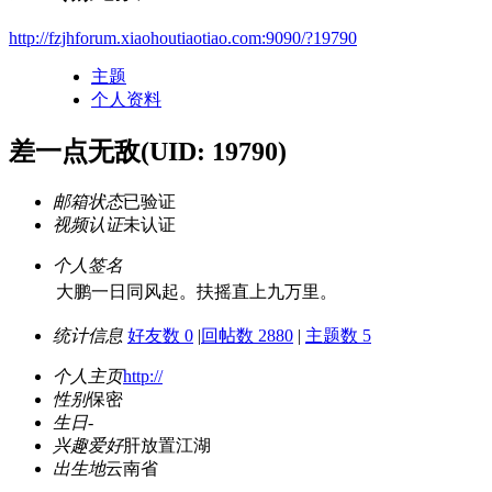
http://fzjhforum.xiaohoutiaotiao.com:9090/?19790
主题
个人资料
差一点无敌
(UID: 19790)
邮箱状态
已验证
视频认证
未认证
个人签名
大鹏一日同风起。扶摇直上九万里。
统计信息
好友数 0
|
回帖数 2880
|
主题数 5
个人主页
http://
性别
保密
生日
-
兴趣爱好
肝放置江湖
出生地
云南省