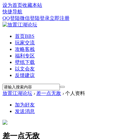
设为首页
收藏本站
快捷导航
QQ登陆
微信登陆
登录
立即注册
首页
BBS
玩家交流
攻略客栈
福利专区
壁纸下载
以文会友
反馈建议
放置江湖论坛
›
差一点无敌
›
个人资料
加为好友
发送消息
差一点无敌