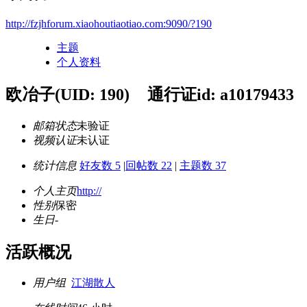
http://fzjhforum.xiaohoutiaotiao.com:9090/?190
主题
个人资料
欧冶子
(UID: 190)
通行证id: a10179433
邮箱状态
未验证
视频认证
未认证
统计信息
好友数 5
|
回帖数 22
|
主题数 37
个人主页
http://
性别
保密
生日
-
活跃概况
用户组
江湖散人