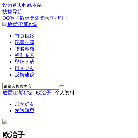
设为首页
收藏本站
快捷导航
QQ登陆
微信登陆
登录
立即注册
首页
BBS
玩家交流
攻略客栈
福利专区
壁纸下载
以文会友
反馈建议
放置江湖论坛
›
欧冶子
›
个人资料
加为好友
发送消息
欧冶子