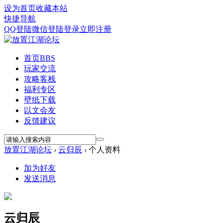
设为首页
收藏本站
快捷导航
QQ登陆
微信登陆
登录
立即注册
首页
BBS
玩家交流
攻略客栈
福利专区
壁纸下载
以文会友
反馈建议
放置江湖论坛
›
云归辰
›
个人资料
加为好友
发送消息
云归辰