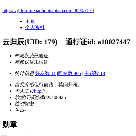
http://fzjhforum.xiaohoutiaotiao.com:9090/?179
主题
个人资料
云归辰
(UID: 179)
通行证id: a10027447
邮箱状态
已验证
视频认证
未认证
统计信息
好友数 11
|
回帖数 405
|
主题数 18
自我介绍
但行前路，莫问归程。
个人主页
http://
放置江湖游戏ID
5408825
性别
保密
生日
-
勋章