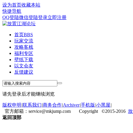
设为首页
收藏本站
快捷导航
QQ登陆
微信登陆
登录
立即注册
首页
BBS
玩家交流
攻略客栈
福利专区
壁纸下载
以文会友
反馈建议
请先登录后才能继续浏览
版权申明
|
联系我们
|
商务合作
|
Archiver
|
手机版
|
小黑屋
|
官方邮箱：service@mkjump.com Copyright ©2015-2016
放
返回顶部