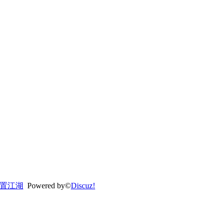
置江湖
Powered by©
Discuz!