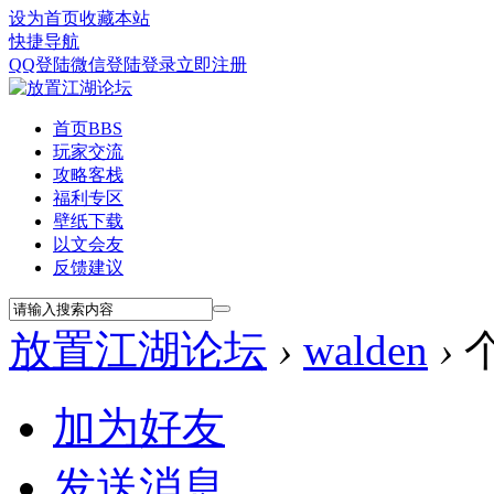
设为首页
收藏本站
快捷导航
QQ登陆
微信登陆
登录
立即注册
首页
BBS
玩家交流
攻略客栈
福利专区
壁纸下载
以文会友
反馈建议
放置江湖论坛
›
walden
›
加为好友
发送消息