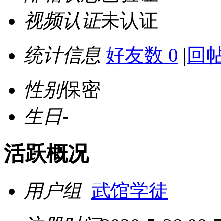
视频认证
未认证
统计信息
好友数 0
|
回帖
性别
保密
生日
-
活跃概况
用户组
武馆学徒