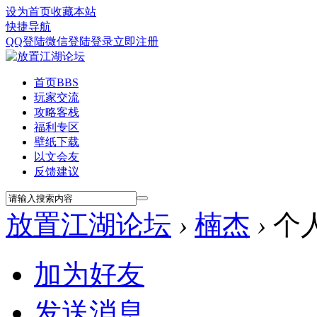
设为首页
收藏本站
快捷导航
QQ登陆
微信登陆
登录
立即注册
首页
BBS
玩家交流
攻略客栈
福利专区
壁纸下载
以文会友
反馈建议
放置江湖论坛
›
楠杰
›
个
加为好友
发送消息