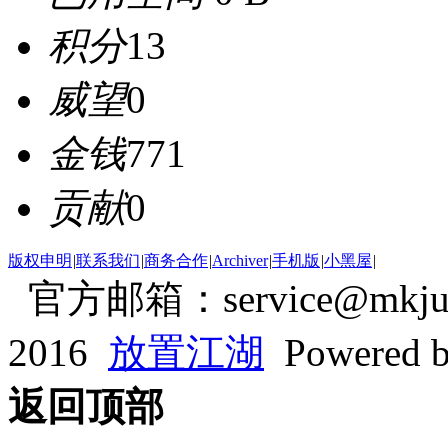
积分
13
威望
0
金钱
771
贡献
0
版权申明
|
联系我们
|
商务合作
|
Archiver
|
手机版
|
小黑屋
|
官方邮箱：service@mkjum
2016
放置江湖
Powered 
返回顶部