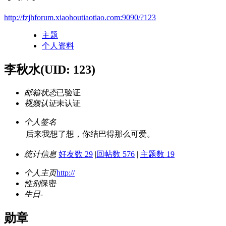
http://fzjhforum.xiaohoutiaotiao.com:9090/?123
主题
个人资料
李秋水
(UID: 123)
邮箱状态
已验证
视频认证
未认证
个人签名
后来我想了想，你结巴得那么可爱。
统计信息
好友数 29
|
回帖数 576
|
主题数 19
个人主页
http://
性别
保密
生日
-
勋章