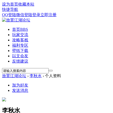
设为首页
收藏本站
快捷导航
QQ登陆
微信登陆
登录
立即注册
首页
BBS
玩家交流
攻略客栈
福利专区
壁纸下载
以文会友
反馈建议
放置江湖论坛
›
李秋水
›
个人资料
加为好友
发送消息
李秋水