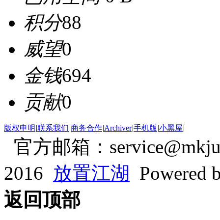
积分
88
威望
0
金钱
694
贡献
0
版权申明
|
联系我们
|
商务合作
|
Archiver
|
手机版
|
小黑屋
|
官方邮箱：service@mkjum
2016
放置江湖
Powered 
返回顶部