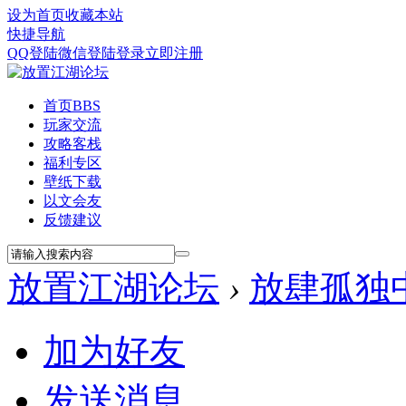
设为首页
收藏本站
快捷导航
QQ登陆
微信登陆
登录
立即注册
首页
BBS
玩家交流
攻略客栈
福利专区
壁纸下载
以文会友
反馈建议
放置江湖论坛
›
放肆孤独
加为好友
发送消息