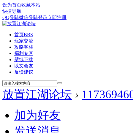
设为首页
收藏本站
快捷导航
QQ登陆
微信登陆
登录
立即注册
首页
BBS
玩家交流
攻略客栈
福利专区
壁纸下载
以文会友
反馈建议
放置江湖论坛
›
11736946
加为好友
发送消息