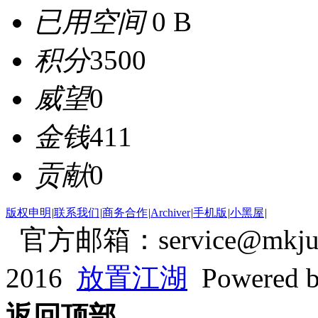
已用空间
0 B
积分
3500
威望
0
金钱
411
贡献
0
版权申明
|
联系我们
|
商务合作
|
Archiver
|
手机版
|
小黑屋
|
官方邮箱：service@mkjum
2016
放置江湖
Powered 
返回顶部