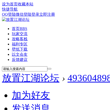
设为首页
收藏本站
快捷导航
QQ登陆
微信登陆
登录
立即注册
首页
BBS
玩家交流
攻略客栈
福利专区
壁纸下载
以文会友
反馈建议
放置江湖论坛
›
49360489
加为好友
发送消息