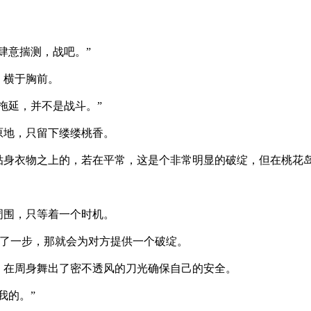
肆意揣测，战吧。”
，横于胸前。
拖延，并不是战斗。”
原地，只留下缕缕桃香。
贴身衣物之上的，若在平常，这是个非常明显的破绽，但在桃花
周围，只等着一个时机。
动了一步，那就会为对方提供一个破绽。
，在周身舞出了密不透风的刀光确保自己的安全。
我的。”