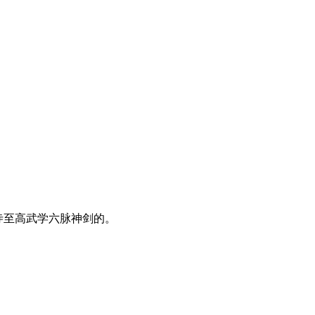
寺至高武学六脉神剑的。