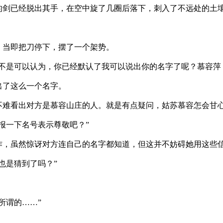
的剑已经脱出其手，在空中旋了几圈后落下，刺入了不远处的土
，当即把刀停下，摆了一个架势。
不是可以认为，你已经默认了我可以说出你的名字了呢？慕容萍
出了这么一个名字。
不难看出对方是慕容山庄的人。就是有点疑问，姑苏慕容怎会甘
报一下名号表示尊敬吧？”
作，虽然惊讶对方连自己的名字都知道，但这并不妨碍她用这些
也是猜到了吗？”
所谓的……”