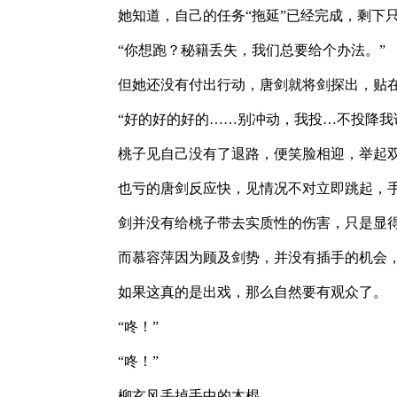
她知道，自己的任务“拖延”已经完成，剩下
“你想跑？秘籍丢失，我们总要给个办法。”
但她还没有付出行动，唐剑就将剑探出，贴
“好的好的好的……别冲动，我投…不投降我
桃子见自己没有了退路，便笑脸相迎，举起
也亏的唐剑反应快，见情况不对立即跳起，
剑并没有给桃子带去实质性的伤害，只是显
而慕容萍因为顾及剑势，并没有插手的机会
如果这真的是出戏，那么自然要有观众了。
“咚！”
“咚！”
柳玄风丢掉手中的木棍。