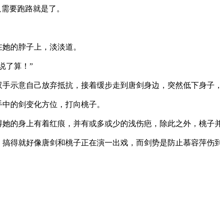
只需要跑路就是了。
在她的脖子上，淡淡道。
说了算！”
双手示意自己放弃抵抗，接着缓步走到唐剑身边，突然低下身子
手中的剑变化方位，打向桃子。
得她的身上有着红痕，并有或多或少的浅伤疤，除此之外，桃子
，搞得就好像唐剑和桃子正在演一出戏，而剑势是防止慕容萍伤