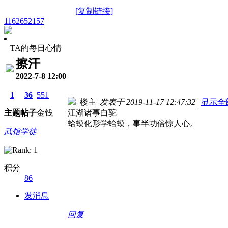
[复制链接]
1162652157
TA的每日心情
擦汗
2022-7-8 12:00
1
36
551
楼主
|
发表于 2019-11-17 12:47:32
|
显示全
主题
帖子
金钱
江湖诸事白驼
蛤蟆化形学蛤蟆，事半功倍惊人心。
武馆学徒
积分
86
发消息
回复