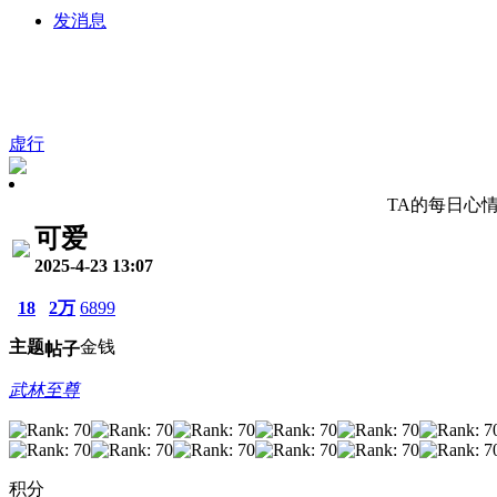
发消息
虚行
TA的每日心
可爱
2025-4-23 13:07
18
2万
6899
主题
金钱
帖子
武林至尊
积分