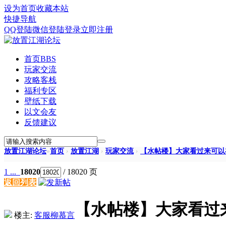
设为首页
收藏本站
快捷导航
QQ登陆
微信登陆
登录
立即注册
首页
BBS
玩家交流
攻略客栈
福利专区
壁纸下载
以文会友
反馈建议
放置江湖论坛
»
首页
›
放置江湖
›
玩家交流
›
【水帖楼】大家看过来可以在
1 ...
18020
/ 18020 页
返回列表
【水帖楼】大家看过
楼主:
客服柳慕言