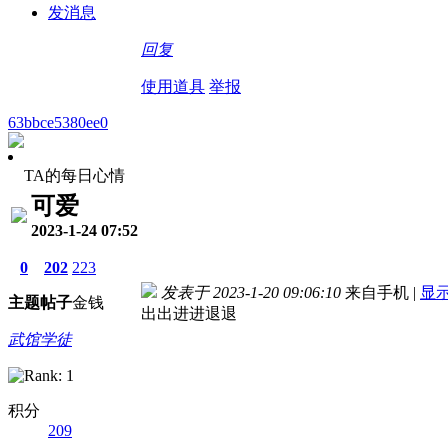
发消息
回复
使用道具
举报
63bbce5380ee0
TA的每日心情
可爱
2023-1-24 07:52
0
202
223
发表于 2023-1-20 09:06:10
来自手机
|
显
主题
帖子
金钱
出出进进退退
武馆学徒
积分
209