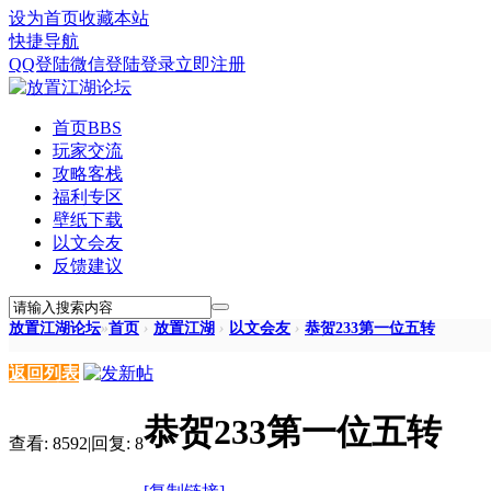
设为首页
收藏本站
快捷导航
QQ登陆
微信登陆
登录
立即注册
首页
BBS
玩家交流
攻略客栈
福利专区
壁纸下载
以文会友
反馈建议
放置江湖论坛
»
首页
›
放置江湖
›
以文会友
›
恭贺233第一位五转
返回列表
恭贺233第一位五转
查看:
8592
|
回复:
8