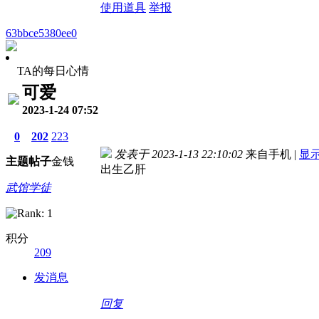
使用道具
举报
63bbce5380ee0
TA的每日心情
可爱
2023-1-24 07:52
0
202
223
发表于 2023-1-13 22:10:02
来自手机
|
显
主题
帖子
金钱
出生乙肝
武馆学徒
积分
209
发消息
回复