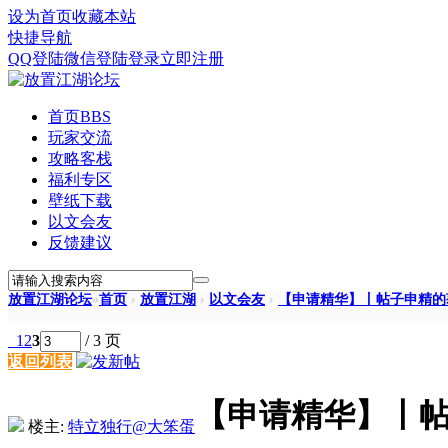
设为首页
收藏本站
快捷导航
QQ登陆
微信登陆
登录
立即注册
首页
BBS
玩家交流
攻略客栈
福利专区
壁纸下载
以文会友
反馈建议
放置江湖论坛
»
首页
›
放置江湖
›
以文会友
›
【申请精华】丨帖子申精的
1
2
3
/ 3 页
返回列表
【申请精华】丨
楼主:
特立独行@大笨蛋