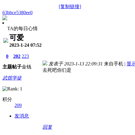
[复制链接]
63bbce5380ee0
TA的每日心情
可爱
2023-1-24 07:52
0
202
223
发表于 2023-1-13 22:09:31
来自手机
|
显
主题
帖子
金钱
去死吧你们是
武馆学徒
积分
209
发消息
回复