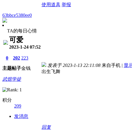
使用道具
举报
63bbce5380ee0
TA的每日心情
可爱
2023-1-24 07:52
0
202
223
发表于 2023-1-13 22:11:08
来自手机
|
显
主题
帖子
金钱
出生飞舞
武馆学徒
积分
209
发消息
回复