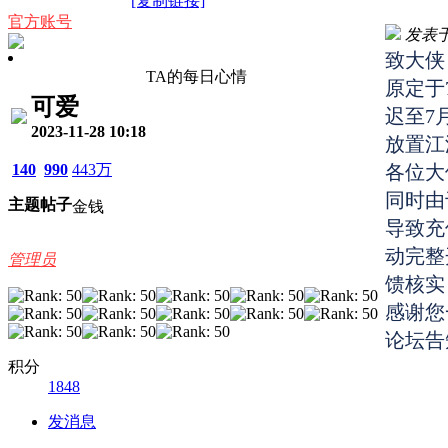
[复制链接]
官方账号
发表于 2
致大侠
TA的每日心情
原定于
可爱
迟至7
2023-11-28 10:18
放置江
140
990
443万
各位大
同时由
主题
帖子
金钱
导致充
动完整
管理员
馈核实
感谢您
论坛告
积分
1848
发消息