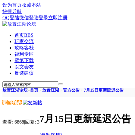
设为首页
收藏本站
快捷导航
QQ登陆
微信登陆
登录
立即注册
首页
BBS
玩家交流
攻略客栈
福利专区
壁纸下载
以文会友
反馈建议
放置江湖论坛
»
首页
›
放置江湖
›
官方公告
›
7月15日更新延迟公告
返回列表
7月15日更新延迟公告
查看:
6868
|
回复:
3