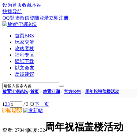
设为首页
收藏本站
快捷导航
QQ登陆
微信登陆
登录
立即注册
首页
BBS
玩家交流
攻略客栈
福利专区
壁纸下载
以文会友
反馈建议
放置江湖论坛
»
首页
›
放置江湖
›
官方公告
›
周年祝福盖楼活动
1
2
3
/ 3 页
下一页
返回列表
周年祝福盖楼活动
查看:
27044
|
回复:
32