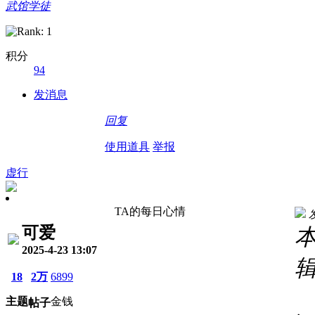
武馆学徒
积分
94
发消息
回复
使用道具
举报
虚行
TA的每日心情
发
可爱
本
2025-4-23 13:07
18
2万
6899
主题
金钱
帖子