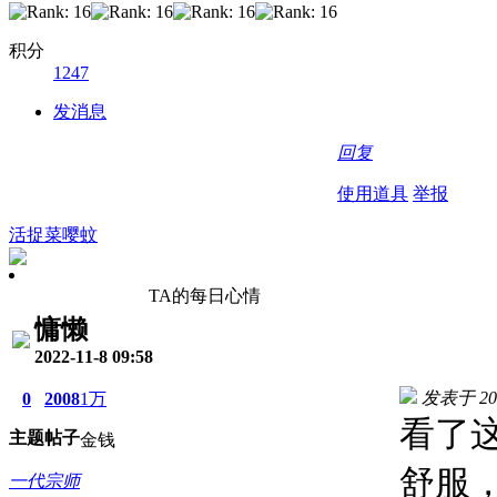
积分
1247
发消息
回复
使用道具
举报
活捉菜嘤蚊
TA的每日心情
慵懒
2022-11-8 09:58
发表于 2022
0
2008
1万
看了
主题
帖子
金钱
舒服
一代宗师