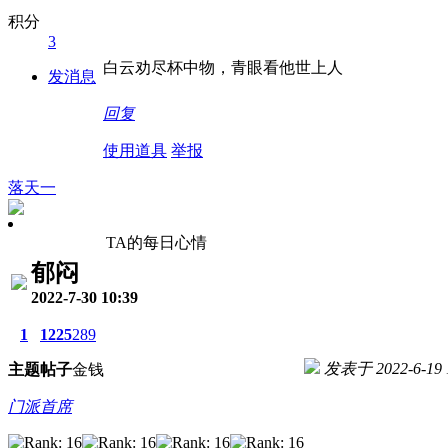
积分
3
白云劝尽杯中物，青眼看他世上人
发消息
回复
使用道具
举报
落天一
TA的每日心情
郁闷
2022-7-30 10:39
1
1225
289
发表于 2022-6-19 1
主题
帖子
金钱
门派首席