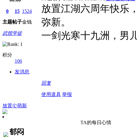
放置江湖六周年快乐
0
15
1524
弥新。
主题
帖子
金钱
一剑光寒十九洲，男
武馆学徒
积分
106
发消息
回复
使用道具
举报
放置尐萌新
TA的每日心情
郁闷