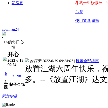
发消息
斗武一生欲惊神！
回复
使用道具
举报
cowman24
TA的每日心
情
开心
2022-6-19
发表于 2022-6-19 09:24:07
|
显示全部楼层
09:24
放置江湖六周年快乐，
0
2
98
多。--《放置江湖》达
主
帖子
金钱
题
武馆学徒