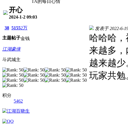
TA的每日心情
开心
2024-1-2 09:03
38
5155
2万
发表于 2022-6-19 
哈哈哈，
主题
帖子
金钱
来越多，
江湖豪侠
斗武城主
越来越少
玩家共勉
积分
5462