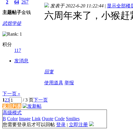
2
64
267
发表于 2022-6-20 11:22:44
|
显示全部楼
主题
帖子
金钱
六周年来了，小猴赶
武馆学徒
积分
117
发消息
回复
使用道具
举报
下一页 »
1
2
3
/ 3 页
下一页
返回列表
高级模式
B
Color
Image
Link
Quote
Code
Smilies
您需要登录后才可以回帖
登录
|
立即注册