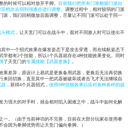
整的时候可以相对放开手脚。
目前我们把所有门派根据门派自
对应档次从弱到强逐步进行调整。
调整过程中，相对较弱的门派
门派，我们回稍微放后面调整，尽量让不同门派可以处于同一
战斗模式
，让天竞门可以在战斗中，面对不同敌人时可以使出不
如其中一个招式效果在爆发姿态下是攻击穿透，而在续航姿态下
武学都有2个技能，所以1个兵器就存在4种技能效果变化。同时
增
了天竞门的
专属技能【武器更换】
。
效果差异，原设计上易武是更换备用武器，更换后无法再切换
行来回切换，直至其中一把武器被破坏或者击飞才无法继续自
武器
，获得4个兵器招式，
使用8种技能效果以应对各种各样的战
发力强大的对手时，就会相对陷入困难之中，战斗中如何化解
之一。（由于当前神功的不完善，目前在大部分玩家在使用拳
不会因为拳脚优势而让天竞门偏向拳脚。）