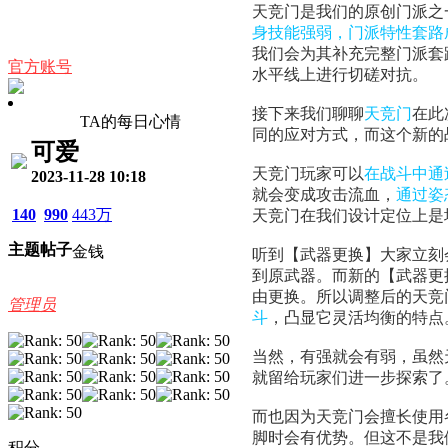
天竞门是我们的原创门派之
身技能强弱，门派特性套路
我们会为其补充完整门派套
官方账号
水平线上进行切磋对抗。
接下来我们聊聊
天竞门
在此
TA的每日心情
同的应对方式，而这个新的
可爱
天竞门玩家可以
在战斗中通
2023-11-28 10:18
就会变成攻击流血，
通过姿
140
990
443万
天竞门在我们设计定位上是
主题
帖子
金钱
听到【武器更换】大家立刻
到原武器。而新的【武器更
由更换。所以调整后的天竞
管理员
斗
，凸显它灵活均衡的特点
当然，有强就会有弱，虽然
就留给玩家们进一步探索了
而也因为天竞门会擅长使用
脚时会有优势。但这不是我
积分