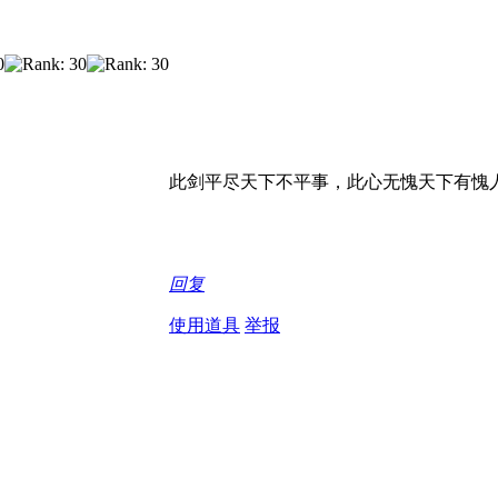
此剑平尽天下不平事，此心无愧天下有愧
回复
使用道具
举报