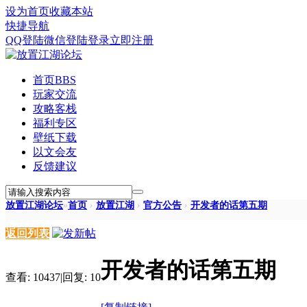
设为首页
收藏本站
快捷导航
QQ登陆
微信登陆
登录
立即注册
首页
BBS
玩家交流
攻略客栈
福利专区
壁纸下载
以文会友
反馈建议
放置江湖论坛
»
首页
›
放置江湖
›
官方公告
›
开发者的话第五期
返回列表
开发者的话第五期
查看:
10437
|
回复:
10