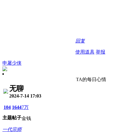
回复
使用道具
举报
申屠少侠
TA的每日心情
无聊
2024-7-14 17:03
104
1644
7万
主题
帖子
金钱
一代宗师