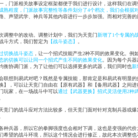
一，门派相关故事设定框架都便于我们进行设计，这样我们在调
成熟程度，门派故事完整性等条件划分了4个档次，我们会根据
路、声望武学、神兵等其他内容进行一步步加强。而相对完善的
次调整中的改动。调整计划中，我们为天竞门
新增了1个专属的
战斗方式，我们暂定为
【战斗姿态】
。
过切换战斗姿态
，让一个招式技能产生2种不同的效果变化。例
态的切换可以让同一个招式产生不同的效果变化
。
因为每个兵器
均衡协调门派，为了让他们可以选择更多的武器，我们同时也
新
会联想到易武对吧？既然是专属技能，那肯定是和易武有明显的
换】，可以让天竞门自由在【原有武器】和【备用武器】之间进
门玩家，在一场战斗中可以
通过【武器更换】招式灵活使用2种
。
天竞门的战斗应对方法比较多，但天竞门面对针对克制兵器或爆
。
各种兵器，所以它的拳脚强度也会相对下调，这也是变强的代价
们希望的战斗环境，所以这个情况会进行修正，故此本次调整也