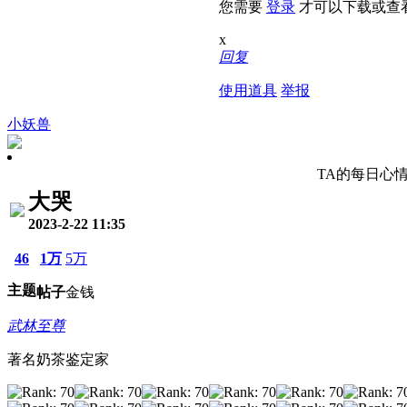
您需要
登录
才可以下载或查
x
回复
使用道具
举报
小妖兽
TA的每日心
大哭
2023-2-22 11:35
46
1万
5万
主题
帖子
金钱
武林至尊
著名奶茶鉴定家