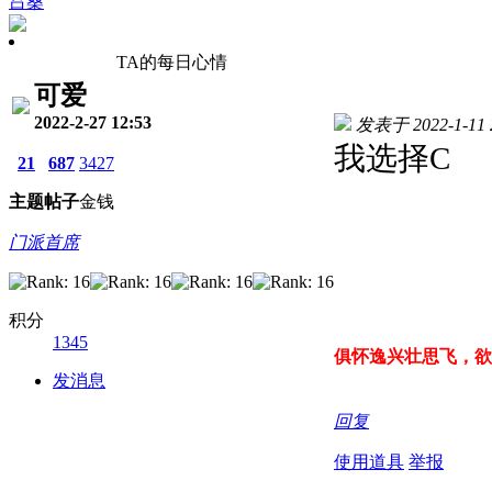
吕桑
TA的每日心情
可爱
2022-2-27 12:53
发表于 2022-1-11 2
我选择C
21
687
3427
主题
帖子
金钱
门派首席
积分
1345
俱怀逸兴壮思飞，欲
发消息
回复
使用道具
举报