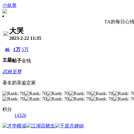
小妖兽
TA的每日心
大哭
2023-2-22 11:35
46
1万
5万
主题
帖子
金钱
武林至尊
著名奶茶鉴定家
积分
14326