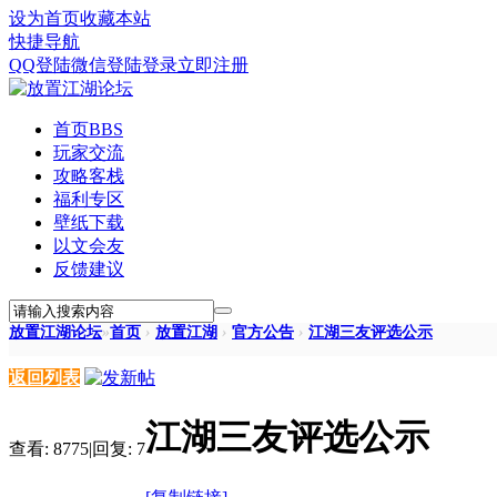
设为首页
收藏本站
快捷导航
QQ登陆
微信登陆
登录
立即注册
首页
BBS
玩家交流
攻略客栈
福利专区
壁纸下载
以文会友
反馈建议
放置江湖论坛
»
首页
›
放置江湖
›
官方公告
›
江湖三友评选公示
返回列表
江湖三友评选公示
查看:
8775
|
回复:
7