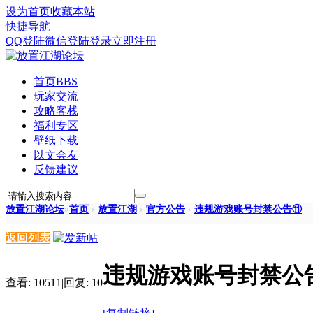
设为首页
收藏本站
快捷导航
QQ登陆
微信登陆
登录
立即注册
首页
BBS
玩家交流
攻略客栈
福利专区
壁纸下载
以文会友
反馈建议
放置江湖论坛
»
首页
›
放置江湖
›
官方公告
›
违规游戏账号封禁公告⑪
返回列表
违规游戏账号封禁公
查看:
10511
|
回复:
10