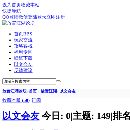
设为首页
收藏本站
快捷导航
QQ登陆
微信登陆
登录
立即注册
首页
BBS
玩家交流
攻略客栈
福利专区
壁纸下载
以文会友
反馈建议
放置江湖论坛
»
首页
›
放置江湖
›
以文会友
收藏本版
(
50
)
|
订阅
以文会友
今日:
0
|
主题:
149
|
排名