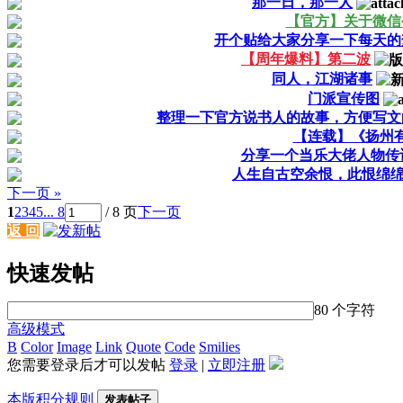
那一日，那一人
【官方】关于微信
开个贴给大家分享一下每天的
【周年爆料】第二波
同人，江湖诸事
门派宣传图
整理一下官方说书人的故事，方便写文
【连载】《扬州
分享一个当乐大佬人物传
人生自古空余恨，此恨绵
下一页 »
1
2
3
4
5
... 8
/ 8 页
下一页
返 回
快速发帖
80 个字符
高级模式
B
Color
Image
Link
Quote
Code
Smilies
您需要登录后才可以发帖
登录
|
立即注册
本版积分规则
发表帖子