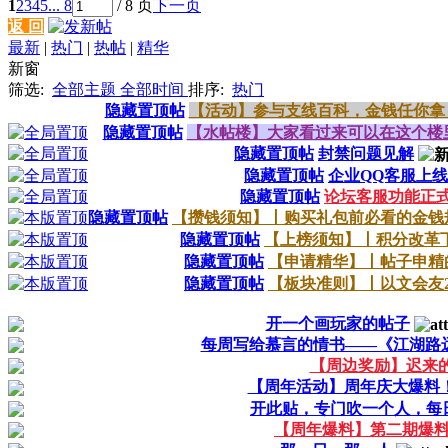
1
2
3
4
5
... 8
/ 8 页
下一页
返 回
最新
|
热门
|
热帖
|
精华
新窗
筛选:
全部主题
全部时间
排序:
热门
隐藏置顶帖
【活动】参与支线百科，金钱任你拿
隐藏置顶帖
【水帖楼】大家看过来可以在这个楼
隐藏置顶帖
封禁问题见解
隐藏置顶帖
企业QQ客服上线
隐藏置顶帖
论坛客服功能正
隐藏置顶帖
【攒钱须知】丨购买礼包前必看的金钱
隐藏置顶帖
【上榜须知】丨积分改革
隐藏置顶帖
【申请精华】丨帖子申精
隐藏置顶帖
【板块准则】丨以文会友201
开一个画玩家的帖子
每周写给慕言的情书——《江湖路
【周边奖励】迟来
【周年活动】周年庆大爆料
开此贴，专门吹一个人，每
【周年爆料】第二期爆