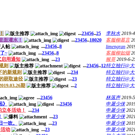
！
...
2
3
4
5
6
..
25
李秋水
2019-4
里面灌水！
...
2
3
4
5
6
..
18020
客服柳慕言
2
...
2
3
4
5
6
..
8
limengran
201
了~
...
2
3
4
5
6
..
8
客服柳如烟
2
式启用通知
...
2
3
猴哥
2019-6-2
规则
...
2
3
4
5
6
..
12
特立独行@大
下的新规则
...
2
3
4
特立独行@大
的获取途径
...
2
3
特立独行@大
9.03.26期
...
2
特立独行@大
...
2
3
4
5
6
林落声
2019-5
远》
...
2
3
4
5
6
申屠少侠
2019
的立冬活动！
...
2
3
4
申屠少侠
202
！
...
2
3
申屠少侠
2021
日一吹。
...
2
3
申屠少侠
201
料活动
...
2
3
申屠少侠
202