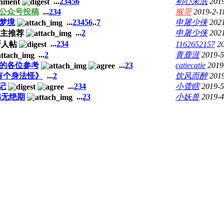
...
2
3
4
5
6
初心未泯
2019
公众号投稿
...
2
3
4
猴哥
2019-2-1
梦境
...
2
3
4
5
6
..
7
申屠少侠
202
...
2
申屠少侠
2021
...
2
3
4
1162652157
2
...
2
青鹿涯
2019-5
的各位参考
...
2
3
catiecatie
2019
有个身法怪》
...
2
饮风而醉
2019
记
...
2
3
4
小聋瞎
2019-5
绵无绝期
...
2
3
小妖兽
2019-4