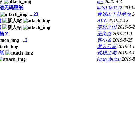
ges
2020-4-3
清无码壁纸
kidd1989122
2019-
...
2
3
青城山下林半仙
2
看
zl150
2019-7-18
点
妄想之国
2019-5-
搞？
王荣垚
2019-11-1
...
2
苏小孟
2019-5-25
梦入云岚
2019-3-
纸
孤独江湖
2019-4-
fengyubutou
2019-5