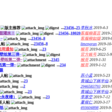
...
2
3
4
5
6
..
25
李秋水
2019-4-3
面灌水！
...
2
3
4
5
6
..
18020
客服柳慕言
2019-
~
...
2
3
4
5
6
..
8
客服柳如烟
2019-
...
2
3
4
5
6
..
8
limengran
2019-10
启用通知
...
2
3
猴哥
2019-6-25
壁纸第三弹~
官方账号
2022-5-9
壁纸第二弹~
...
2
3
4
5
猴哥
2019-1-31
纸第一弹~
...
2
3
4
猴哥
2019-1-12
题
苏小孟
2019-5-23
...
2
3
青城山下林半仙
2
...
2
2946583793
2019-
...
2
3
青城山下林半仙
2
全永夜楼）
...
2
3
李寒空
2019-7-12
夏侯仁
2020-3-17
纸
493604898
2019-9