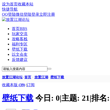
设为首页
收藏本站
快捷导航
QQ登陆
微信登陆
登录
立即注册
首页
BBS
玩家交流
攻略客栈
福利专区
壁纸下载
以文会友
反馈建议
放置江湖论坛
»
首页
›
放置江湖
›
壁纸下载
收藏本版
(
39
)
|
订阅
壁纸下载
今日:
0
|
主题:
21
|
排名