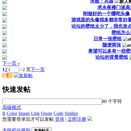
求图：兵器
求永夜楼门派高
刚做好的一个哪咤头像
游戏里的头像很多都非常好
论坛的壁纸太少了，我也发
壁纸怎么
日常一张壁纸
随便两张
希望可以多有一些壁
论坛的背景壁纸
下一页 »
1
2
/ 2 页
下一页
返 回
快速发帖
80 个字符
高级模式
B
Color
Image
Link
Quote
Code
Smilies
您需要登录后才可以发帖
登录
|
立即注册
本版积分规则
发表帖子