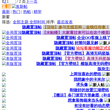
1
2
/ 2 页
下一页
返 回
最新
|
热门
|
热帖
|
精华
新窗
筛选:
全部主题
全部时间
排序:
最后发表
隐藏置顶帖
【活动】参与支线百科，金钱任你拿！
隐藏置顶帖
【水帖楼】大家看过来可以在这个楼里
隐藏置顶帖
企业QQ客服上线了
隐藏置顶帖
封禁问题见解
隐藏置顶帖
论坛客服功能正式
隐藏置顶帖
【官方壁纸】高清无码竖版
隐藏置顶帖
【官方壁纸】高清无码竖版
隐藏置顶帖
【官方壁纸】横版高清无码壁
版块主
上两张喜欢的壁纸
我想象中的卡米尔
求头像
刚做好的放置江湖壁纸
【搬运】各门派官方形象图（补
想拿装饰箱来当头像
有没有好看的动态壁