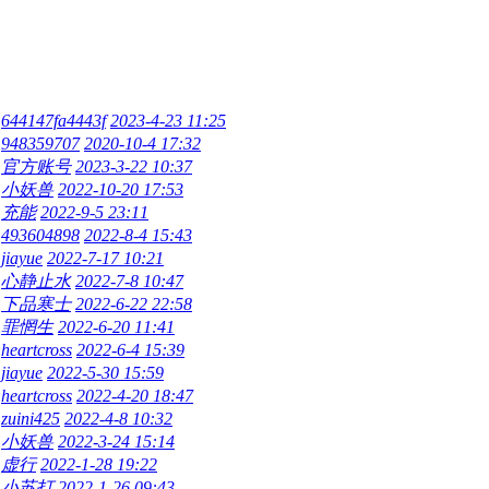
1
644147fa4443f
2023-4-23 11:25
948359707
2020-10-4 17:32
官方账号
2023-3-22 10:37
小妖兽
2022-10-20 17:53
充能
2022-9-5 23:11
493604898
2022-8-4 15:43
jiayue
2022-7-17 10:21
心静止水
2022-7-8 10:47
下品寒士
2022-6-22 22:58
罪惘生
2022-6-20 11:41
heartcross
2022-6-4 15:39
jiayue
2022-5-30 15:59
heartcross
2022-4-20 18:47
zuini425
2022-4-8 10:32
小妖兽
2022-3-24 15:14
虚行
2022-1-28 19:22
小苏打
2022-1-26 09:43