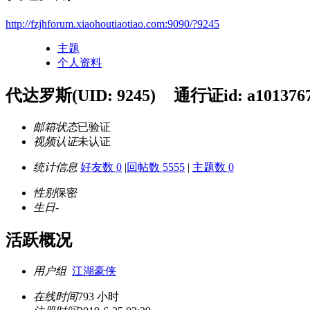
http://fzjhforum.xiaohoutiaotiao.com:9090/?9245
主题
个人资料
代达罗斯
(UID: 9245)
通行证id: a101376
邮箱状态
已验证
视频认证
未认证
统计信息
好友数 0
|
回帖数 5555
|
主题数 0
性别
保密
生日
-
活跃概况
用户组
江湖豪侠
在线时间
793 小时