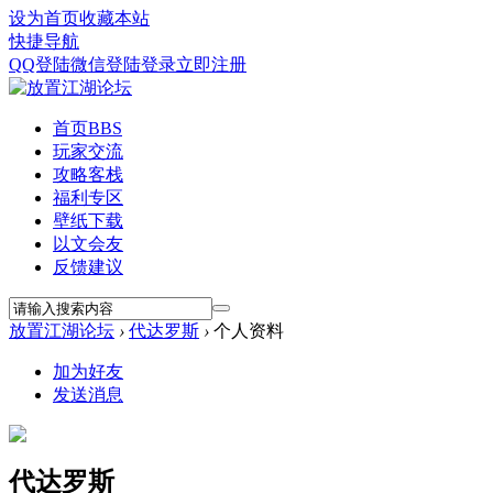
设为首页
收藏本站
快捷导航
QQ登陆
微信登陆
登录
立即注册
首页
BBS
玩家交流
攻略客栈
福利专区
壁纸下载
以文会友
反馈建议
放置江湖论坛
›
代达罗斯
›
个人资料
加为好友
发送消息
代达罗斯